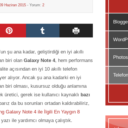
09 Haziran 2015
- Yorum:
2
Blogge
WordPr
 şu ana kadar, geliştirdiği en iyi akıllı
Photos
an biri olan
Galaxy Note 4
, hem performans
ite açısından en iyi 10 akıllı telefon
Telefo
yer alıyor. Ancak şu ana kadarki en iyi
an biri olması, kusursuz olduğu anlamına
 üretici, gerek ise kullanıcı kaynaklı
bazı
parız da bu sorunları ortadan kaldırabiliriz,
 Galaxy Note 4 ile İlgili En Yaygın 8
r yazı ile yardımcı olmaya çalıştık.