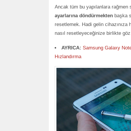
Ancak tüm bu yapılanlara rağmen s
ayarlarına döndürmekten
başka se
resetlemek. Hadi gelin cihazınız
nasıl resetleyeceğinize birlikte göz
AYRICA:
Samsung Galaxy Note 
Hızlandırma