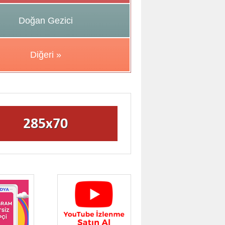
Doğan Gezici
Diğeri »