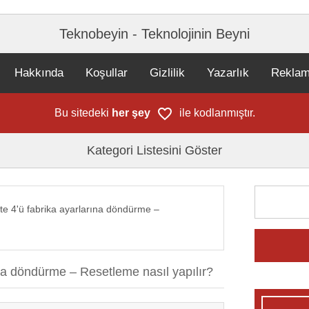
Teknobeyin - Teknolojinin Beyni
Hakkında
Koşullar
Gizlilik
Yazarlık
Rekla
Bu sitedeki
her şey
ile kodlanmıştır.
Kategori Listesini Göster
te 4'ü fabrika ayarlarına döndürme –
na döndürme – Resetleme nasıl yapılır?