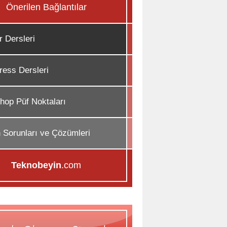
Önerilen Bağlantılar
r Dersleri
ess Dersleri
hop Püf Noktaları
n Sorunları ve Çözümleri
Teknobeyin
.com