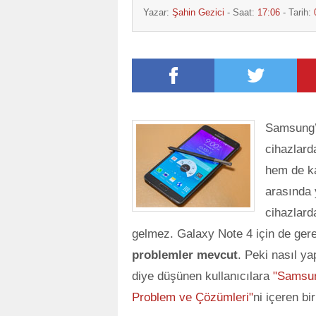
Yazar:
Şahin Gezici
- Saat:
17:06
- Tarih:
Samsung’un
cihazlard
hem de kal
arasında 
cihazlard
gelmez. Galaxy Note 4 için de gerek
problemler mevcut
. Peki nasıl ya
diye düşünen kullanıcılara
"Samsung
Problem ve Çözümleri"
ni içeren bi