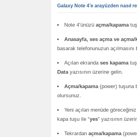
Galaxy Note 4’e arayüzden nasıl res
Note 4’ünüzü
açma/kapama
tuş
Anasayfa, ses açma ve açma
basarak telefonunuzun açılmasını b
Açılan ekranda
ses kapama
tuş
Data
yazısının üzerine gelin.
Açma/kapama
(power) tuşuna b
olursunuz.
Yeni açılan menüde göreceğiniz 
kapa tuşu ile “
yes
” yazısının üzeri
Tekrardan
açma/kapama
(power