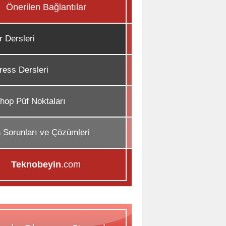
Önerilen Bağlantılar
r Dersleri
ess Dersleri
hop Püf Noktaları
n Sorunları ve Çözümleri
Teknobeyin
.com