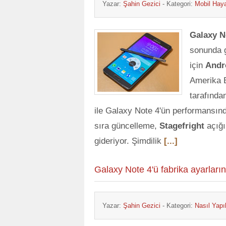
Yazar:
Şahin Gezici
- Kategori:
Mobil Hay
Galaxy N
sonunda 
için
Andr
Amerika Bi
tarafında
ile Galaxy Note 4'ün performansında
sıra güncelleme,
Stagefright
açığı
gideriyor. Şimdilik
[...]
Galaxy Note 4'ü fabrika ayarları
Yazar:
Şahin Gezici
- Kategori:
Nasıl Yapıl