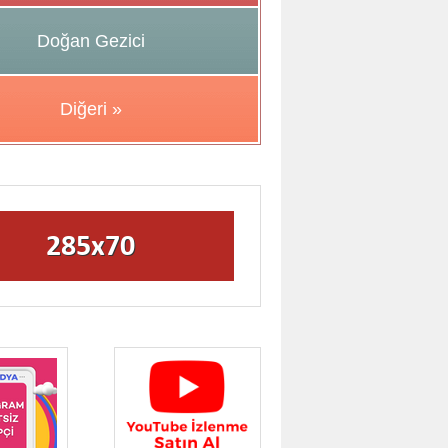
Doğan Gezici
Diğeri »