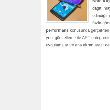
Note 4
iç
dağıtılma
edindiğimi
fazla görs
performans
konusunda gerçekten gö
yeni güncelleme ile ART entegresini
uygulamalar ve ana ekran arası geç