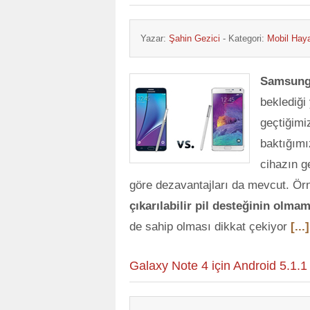
Yazar:
Şahin Gezici
- Kategori:
Mobil Hay
Samsun
beklediği
geçtiğim
baktığımı
cihazın g
göre dezavantajları da mevcut. Ör
çıkarılabilir pil desteğinin olma
de sahip olması dikkat çekiyor
[...]
Galaxy Note 4 için Android 5.1.