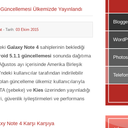
1 Güncellemesi Ülkemizde Yayınlandı
Blogge
at
- Tarih:
03 Ekim 2015
WordPr
eki
Galaxy Note 4
sahiplerinin beklediği
oid 5.1.1 güncellemesi
sonunda dağıtıma
Photos
Ağustos ayı içerisinde Amerika Birleşik
’ndeki kullanıcılar tarafından indirilebilir
Telefo
lan güncelleme ülkemiz kullanıcılarıyla
TA (şebeke) ve
Kies
üzerinden yayınladığı
i, güvenlik iyileştirmeleri ve performans
y Note 4 Karşı Karşıya