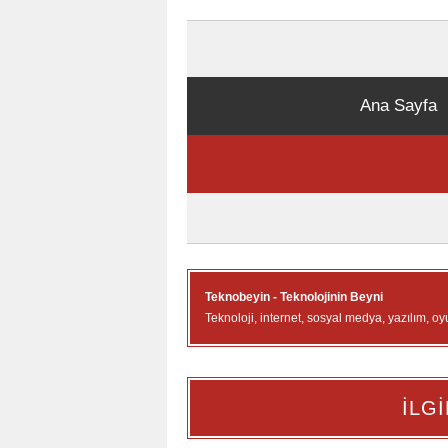
Ana Sayfa
Teknobeyin - Teknolojinin Beyni
Teknoloji, internet, sosyal medya, yazılım, oy
İLGİ