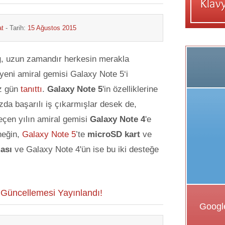
at
- Tarih:
15 Ağustos 2015
g
, uzun zamandır herkesin merakla
 yeni amiral gemisi Galaxy Note 5‘i
iz gün
tanıttı
.
Galaxy Note 5
'in özelliklerine
zda başarılı iş çıkarmışlar desek de,
eçen yılın amiral gemisi
Galaxy Note 4
'e
neğin,
Galaxy Note 5
’te
microSD kart
ve
ması
ve Galaxy Note 4'ün ise bu iki desteğe
1 Güncellemesi Yayınlandı!