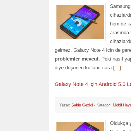
Samsung’un
cihazlard
hem de kal
arasında 
cihazlard
gelmez. Galaxy Note 4 için de gerek
problemler mevcut
. Peki nasıl ya
diye düşünen kullanıcılara
[...]
Galaxy Note 4 için Android 5.0 Lo
Yazar:
Şahin Gezici
- Kategori:
Mobil Hay
Oldukça y