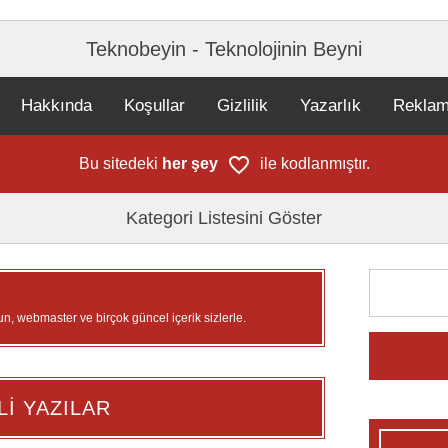
Teknobeyin - Teknolojinin Beyni
Hakkında
Koşullar
Gizlilik
Yazarlık
Rekla
Bu sitedeki
her şey
ile kodlanmıştır.
Kategori Listesini Göster
un, webmaster ve birçok güncel içerik sizlerle.
Lİ YAZILAR