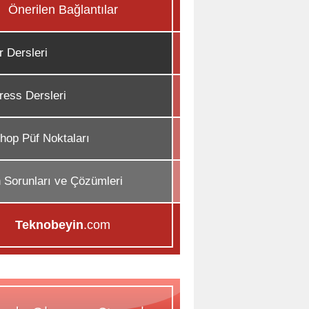
Önerilen Bağlantılar
r Dersleri
ess Dersleri
hop Püf Noktaları
n Sorunları ve Çözümleri
Teknobeyin
.com