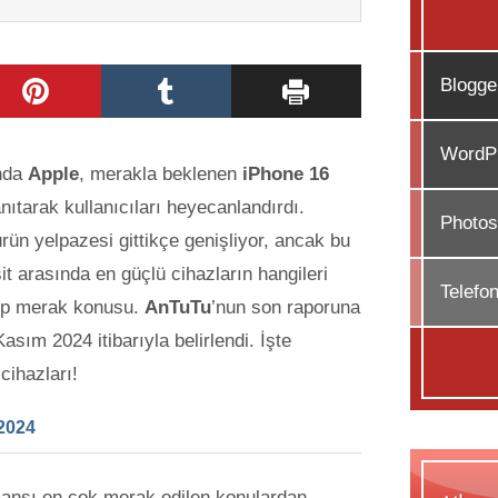
Blogge
WordPr
ında
Apple
, merakla beklenen
iPhone 16
anıtarak kullanıcıları heyecanlandırdı.
Photos
ürün yelpazesi gittikçe genişliyor, ancak bu
it arasında en güçlü cihazların hangileri
Telefo
ep merak konusu
.
AnTuTu
’nun son raporuna
asım 2024 itibarıyla belirlendi. İşte
cihazları!
 2024
rmansı en çok merak edilen konulardan