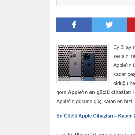
Eylül ay
serisini t
Apple’ın 
kadar çeş
olduğu h
göre
Apple’ın en güçlü cihazları
K
Apple’ın gücüne güç katan en hızlı 
En Güçlü Apple Cihazları – Kasım
Tabii ki iPhone 16 serisinin perfo