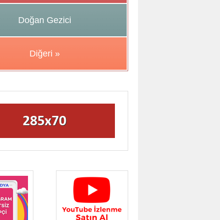
Doğan Gezici
Diğeri »