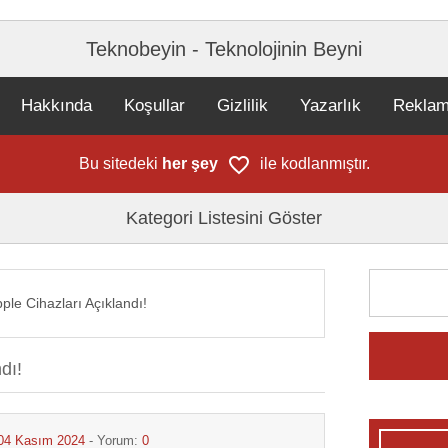
Teknobeyin - Teknolojinin Beyni
Hakkında
Koşullar
Gizlilik
Yazarlık
Rekla
Bu sitedeki
her şey
ile kodlanmıştır.
Kategori Listesini Göster
ple Cihazları Açıklandı!
dı!
04 Kasım 2024
- Yorum:
0