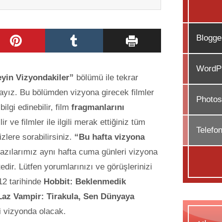
Blogge
WordPr
yin Vizyondakiler”
bölümü ile tekrar
ayız. Bu bölümden vizyona girecek filmler
Photos
ilgi edinebilir, film
fragmanlarını
ir ve filmler ile ilgili merak ettiğiniz tüm
Telefo
izlere sorabilirsiniz.
“Bu hafta vizyona
yazılarımız aynı hafta cuma günleri vizyona
edir. Lütfen yorumlarınızı ve görüşlerinizi
12 tarihinde
Ho
bbit: Beklenmedik
az Vampir: Tirakula,
Sen Dünyaya
ri vizyonda olacak.