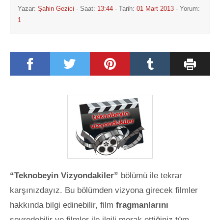
Yazar:
Şahin Gezici
- Saat:
13:44
- Tarih:
01 Mart 2013
- Yorum:
1
“Teknobeyin Vizyondakiler”
bölümü ile tekrar
karşınızdayız. Bu bölümden vizyona girecek filmler
hakkında bilgi edinebilir, film
fragmanlarını
seyredebilir ve filmler ile ilgili merak ettiğiniz tüm