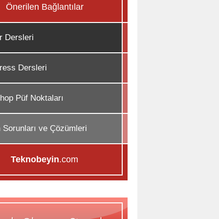
Önerilen Bağlantılar
r Dersleri
ess Dersleri
hop Püf Noktaları
n Sorunları ve Çözümleri
Teknobeyin
.com