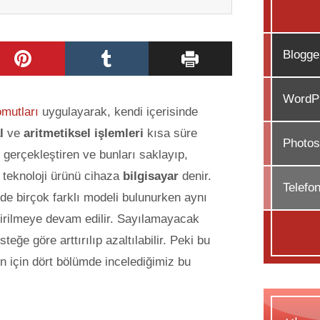
Blogge
WordPr
mutları
uygulayarak, kendi içerisinde
al
ve
aritmetiksel işlemleri
kısa süre
Photos
e gerçekleştiren ve bunları saklayıp,
 teknoloji ürünü cihaza
bilgisayar
denir.
Telefo
 birçok farklı modeli bulunurken aynı
irilmeye devam edilir. Sayılamayacak
teğe göre arttırılıp azaltılabilir. Peki bu
n için dört bölümde incelediğimiz bu