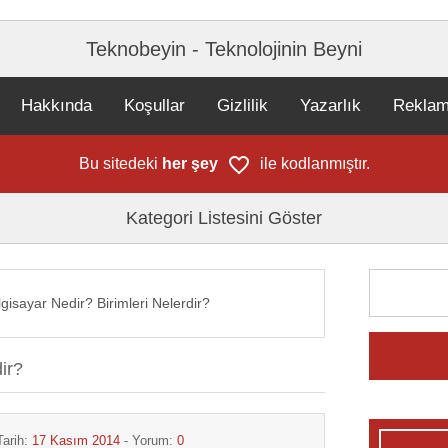
Teknobeyin - Teknolojinin Beyni
Hakkında
Koşullar
Gizlilik
Yazarlık
Rekla
Bu sitedeki
her şey
ile kodlanmıştır.
Kategori Listesini Göster
lgisayar Nedir? Birimleri Nelerdir?
ir?
Tarih:
17 Kasım 2014
- Yorum:
0