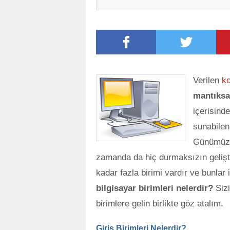
Verilen
ko
mantıks
içerisind
sunabilen
Günümüzde
zamanda da hiç durmaksızın gelişt
kadar fazla birimi vardır ve bunlar is
bilgisayar birimleri nelerdir?
Sizi
birimlere gelin birlikte göz atalım.
Giriş Birimleri Nelerdir?