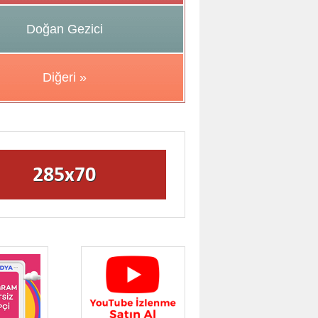
Doğan Gezici
Diğeri »