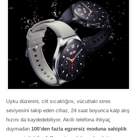
Uyku düzenini, cilt sıcaklığını, vücuttaki stres
seviyesini takip eden cihaz, 24 saat boyunca kalp atış
hızını da kaydedebiliyor. Akıllı telefona ihtiyaç
duymadan
100’den fazla egzersiz moduna sahiplik