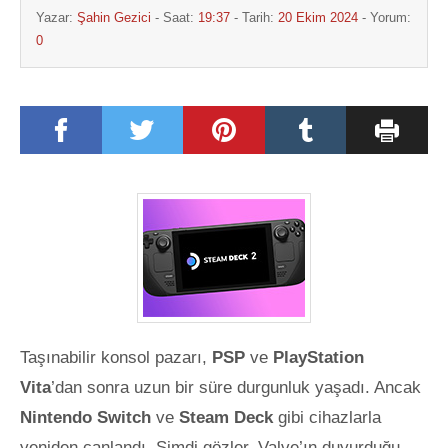
Yazar:
Şahin Gezici
- Saat:
19:37
- Tarih:
20 Ekim 2024
- Yorum:
0
Taşınabilir konsol pazarı,
PSP
ve
PlayStation
Vita
’dan sonra uzun bir süre durgunluk yaşadı. Ancak
Nintendo Switch
ve
Steam Deck
gibi cihazlarla
yeniden canlandı. Şimdi gözler, Valve’ın duyurduğu