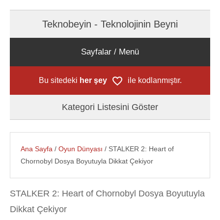
Teknobeyin - Teknolojinin Beyni
Sayfalar / Menü
Bu sitedeki
her şey
ile kodlanmıştır.
Kategori Listesini Göster
Ana Sayfa
/
Oyun Dünyası
/ STALKER 2: Heart of
Chornobyl Dosya Boyutuyla Dikkat Çekiyor
STALKER 2: Heart of Chornobyl Dosya Boyutuyla
Dikkat Çekiyor