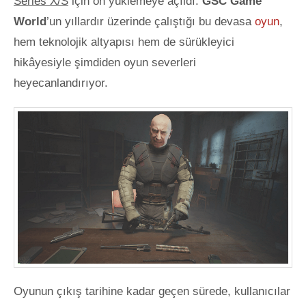
Series X/S
için ön yüklemeye açıldı.
GSC Game
World
’un yıllardır üzerinde çalıştığı bu devasa
oyun
,
hem teknolojik altyapısı hem de
sürükleyici
hikâyesiyle şimdiden oyun severleri
heyecanlandırıyor.
Oyunun çıkış tarihine kadar geçen sürede, kullanıcılar