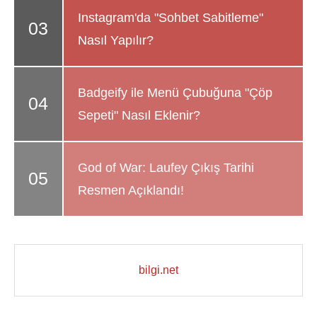
Instagram'da "Sohbet Sabitleme"
Nasıl Yapılır?
Badgeify ile Menü Çubuğuna "Çöp
Sepeti" Nasıl Eklenir?
God of War: Laufey Çıkış Tarihi
Resmen Açıklandı!
bilgi.net