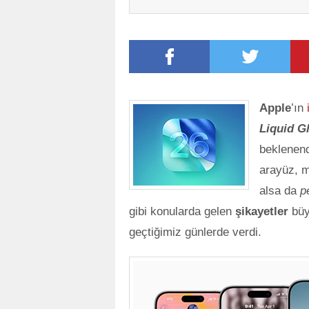
Apple
’ın
Liquid G
beklenend
arayüz, m
alsa da
p
gibi konularda gelen
şikayetler
büy
geçtiğimiz günlerde verdi.