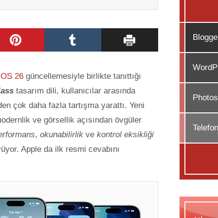
Blogge
WordPr
iOS 26
güncellemesiyle birlikte tanıttığı
lass
tasarım dili, kullanıcılar arasında
Photos
en çok daha fazla tartışma yarattı. Yeni
odernlik ve görsellik açısından övgüler
Telefo
erformans
,
okunabilirlik
ve
kontrol eksikliği
üyor. Apple da ilk resmi cevabını