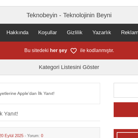
Teknobeyin - Teknolojinin Beyni
Hakkında
Koşullar
Gizlilik
Yazarlık
Rekla
Bu sitedeki
her şey
ile kodlanmıştır.
Kategori Listesini Göster
etlerine Apple'dan İlk Yanıt!
k Yanıt!
20 Eylül 2025
- Yorum:
0