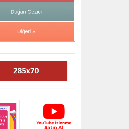
Doğan Gezici
Diğeri »