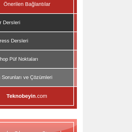
Önerilen Bağlantılar
r Dersleri
ess Dersleri
hop Püf Noktaları
n Sorunları ve Çözümleri
Teknobeyin
.com