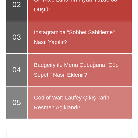
Düştü!
Instagram'da "Sohbet Sabitleme"
Nasıl Yapılır?
Badgeify ile Menü Çubuğuna "Çöp
Sepeti" Nasıl Eklenir?
God of War: Laufey Çıkış Tarihi
Resmen Açıklandı!