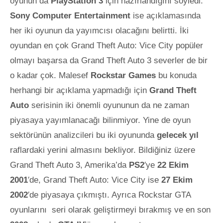
oyunun da
PlayStation 3
için hazırlandığını söyledi.
Sony Computer Entertainment
ise açıklamasında
her iki oyunun da yayımcısı olacağını belirtti. İki
oyundan en çok Grand Theft Auto: Vice City popüler
olmayı başarsa da Grand Theft Auto 3 severler de bir
o kadar çok.
Malesef
Rockstar Games
bu konuda
herhangi bir açıklama yapmad
ığı için
Gran
d Theft
Auto
serisinin iki önemli oyununun da ne zaman
piyasaya yayımlanacağı bilinmiyor. Yine de oyun
sektörünün analizcileri bu iki oyununda
gelecek yıl
raflardaki yerini almasını bekliyor. Bildiğiniz üzere
Grand Theft Auto 3, Amerika’da
PS2
′ye
22 Ekim
2001
′de, Grand Theft Auto: Vice City ise
27 Ekim
2002
′de piyasaya çıkmıştı. Ayrıca Rockstar GTA
oyunlarını seri olarak geliştirmeyi bırakmış ve en son