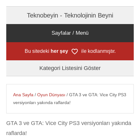
Teknobeyin - Teknolojinin Beyni
Sayfalar / Menü
Bu sitedeki
her şey
ile kodlanmıştır.
Kategori Listesini Göster
Ana Sayfa
/
Oyun Dünyası
/ GTA 3 ve GTA: Vice City PS3
versiyonları yakında raflarda!
GTA 3 ve GTA: Vice City PS3 versiyonları yakında
raflarda!