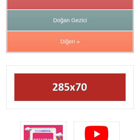
Doğan Gezici
Diğeri »