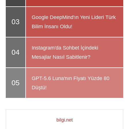
Google DeepMind'ın Yeni Lideri Türk
Bilim İnsanı Oldu!
Instagram'da Sohbet İçindeki
Mesajlar Nasıl Sabitlenir?
GPT-5.6 Luna'nın Fiyatı Yüzde 80
Düştü!
bilgi.net