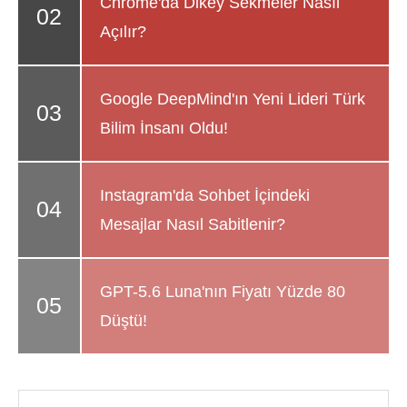
Chrome'da Dikey Sekmeler Nasıl
Açılır?
Google DeepMind'ın Yeni Lideri Türk
Bilim İnsanı Oldu!
Instagram'da Sohbet İçindeki
Mesajlar Nasıl Sabitlenir?
GPT-5.6 Luna'nın Fiyatı Yüzde 80
Düştü!