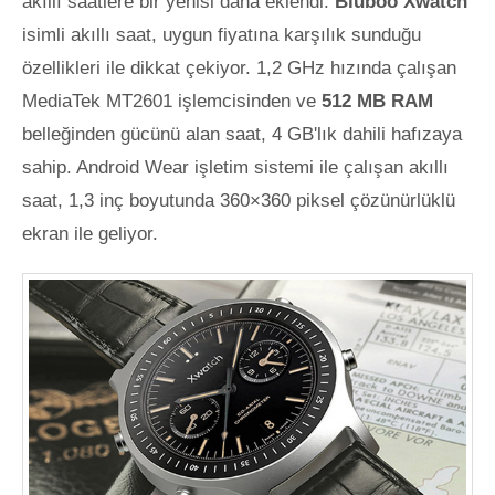
akıllı saatlere bir yenisi daha eklendi.
Bluboo Xwatch
isimli akıllı saat, uygun fiyatına karşılık sunduğu
özellikleri ile dikkat çekiyor. 1,2 GHz hızında çalışan
MediaTek MT2601 işlemcisinden ve
512 MB RAM
belleğinden gücünü alan saat, 4 GB'lık dahili hafızaya
sahip. Android Wear işletim sistemi ile çalışan akıllı
saat, 1,3 inç boyutunda
360×360 piksel çözünürlüklü
ekran ile geliyor.