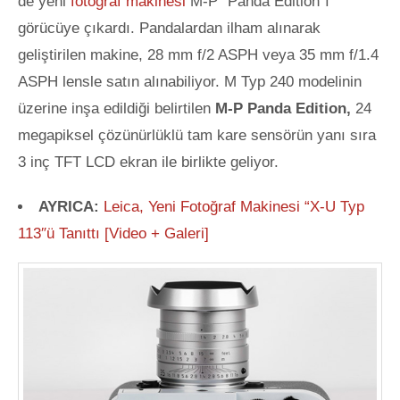
de yeni
fotoğraf makinesi
M-P “Panda Edition”ı
görücüye çıkardı. Pandalardan ilham alınarak
geliştirilen makine, 28 mm f/2 ASPH veya 35 mm f/1.4
ASPH lensle satın alınabiliyor. M Typ 240 modelinin
üzerine inşa edildiği belirtilen
M-P Panda Edition,
24
megapiksel çözünürlüklü tam kare sensörün yanı sıra
3 inç TFT LCD ekran
ile birlikte geliyor.
AYRICA:
Leica, Yeni Fotoğraf Makinesi “X-U Typ
113″ü Tanıttı [Video + Galeri]