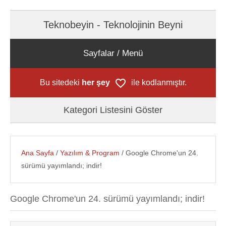
Teknobeyin - Teknolojinin Beyni
Sayfalar / Menü
Bu sitedeki
her şey
ile kodlanmıştır.
Kategori Listesini Göster
Ana Sayfa
/
Yazılım & Program
/ Google Chrome'un 24.
sürümü yayımlandı; indir!
Google Chrome'un 24. sürümü yayımlandı; indir!