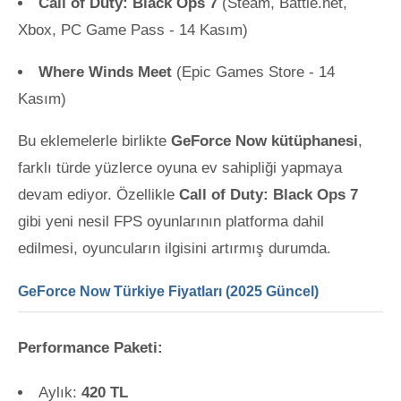
Call of Duty: Black Ops 7
(Steam, Battle.net,
Xbox, PC Game Pass - 14 Kasım)
Where Winds Meet
(Epic Games Store - 14
Kasım)
Bu eklemelerle birlikte
GeForce Now kütüphanesi
,
farklı türde yüzlerce oyuna ev sahipliği yapmaya
devam ediyor. Özellikle
Call of Duty: Black Ops 7
gibi yeni nesil FPS oyunlarının platforma dahil
edilmesi, oyuncuların ilgisini artırmış durumda.
GeForce Now Türkiye Fiyatları (2025 Güncel)
Performance Paketi:
Aylık:
420 TL