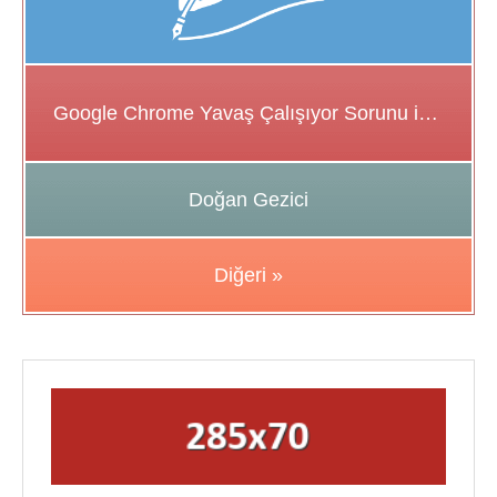
Google Chrome Yavaş Çalışıyor Sorunu için Çözüm Önerileri
Doğan Gezici
Diğeri »