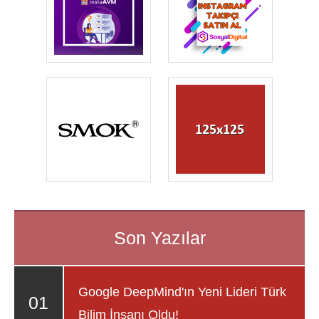
Google DeepMind'ın Yeni Lideri Türk
Bilim İnsanı Oldu!