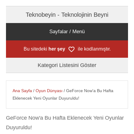
Teknobeyin - Teknolojinin Beyni
Sayfalar / Menü
Bu sitedeki
her şey
ile kodlanmıştır.
Kategori Listesini Göster
Ana Sayfa
/
Oyun Dünyası
/ GeForce Now'a Bu Hafta
Eklenecek Yeni Oyunlar Duyuruldu!
GeForce Now'a Bu Hafta Eklenecek Yeni Oyunlar
Duyuruldu!