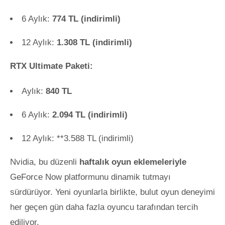
6 Aylık:
774 TL (indirimli)
12 Aylık:
1.308 TL (indirimli)
RTX Ultimate Paketi:
Aylık:
840 TL
6 Aylık:
2.094 TL (indirimli)
12 Aylık: **3.588 TL (indirimli)
Nvidia, bu düzenli
haftalık oyun eklemeleriyle
GeForce Now platformunu dinamik tutmayı
sürdürüyor. Yeni oyunlarla birlikte, bulut oyun deneyimi
her geçen gün daha fazla oyuncu tarafından tercih
ediliyor.