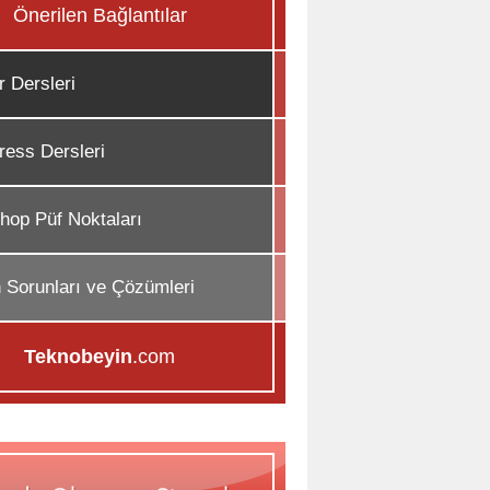
Önerilen Bağlantılar
r Dersleri
ess Dersleri
hop Püf Noktaları
n Sorunları ve Çözümleri
Teknobeyin
.com