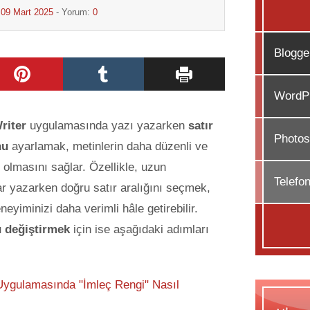
:
09 Mart 2025
- Yorum:
0
Blogge
WordPr
riter
uygulamasında yazı yazarken
satır
Photos
nu
ayarlamak, metinlerin daha düzenli ve
r olmasını sağlar. Özellikle, uzun
Telefo
ar yazarken doğru satır aralığını seçmek,
eyiminizi daha verimli hâle
getirebilir.
u değiştirmek
için ise aşağıdaki adımları
ygulamasında "İmleç Rengi" Nasıl