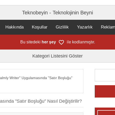
Teknobeyin - Teknolojinin Beyni
Hakkında
Koşullar
Gizlilik
Yazarlık
Rekla
Bu sitedeki
her şey
ile kodlanmıştır.
Kategori Listesini Göster
lmly Writer" Uygulamasında "Satır Boşluğu"
ında "Satır Boşluğu" Nasıl Değiştirilir?