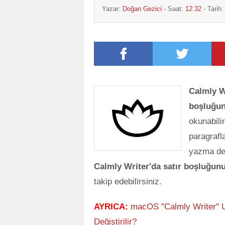
Yazar:
Doğan Gezici
- Saat:
12:32
- Tarih
Calmly W
boşluğu
okunabili
paragrafl
yazma den
Calmly Writer'da satır boşluğun
takip edebilirsiniz.
AYRICA:
macOS "Calmly Writer" U
Değiştirilir?