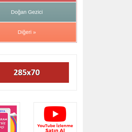
Doğan Gezici
Diğeri »