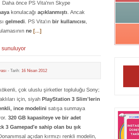
. Daha önce PS Vita'nın Skype
maya
konulacağı
açıklanmıştı
. Ancak
sı
gelmedi
. PS Vita'ın
bir kullanıcısı
,
ulamasının
ne
[...]
a sunuluyor
yası
- Tarih:
16 Nisan 2012
ökenli, çok uluslu şirketler topluluğu Sony;
klıları için, siyah
PlayStation 3 Slim’lerin
enkli, ince modelini
satışa sunmaya
yor.
320 GB kapasiteye ve bir adet
k 3 Gamepad'e sahip olan bu şık
Donanımsal açıdan kırmızı renkli modelin,