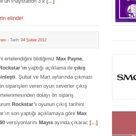
x'un Playstation 3 k
[...]
in elinde!
yası
- Tarih:
04 Şubat 2012
hi ertelendiğini bildiğimiz
Max Payne
,
Rockstar’ın
yaptığı açıklama ile
çıkış
sinleşti
. Şubat ve Mart aylarında çıkması
ön siparişleri veren oyun severler çıkış
 ertelenmesinden dolayı ön sipariş
durum
Rockstar’ı
oyunun çıkış tarihini
ar’ın son yaptığı açıklamaya göre
Max
60
versiyonlarını
Mayıs
ayında çıkarac
[...]