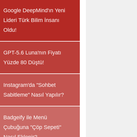
Google DeepMind'ın Yeni
Lideri Türk Bilim İnsanı
Oldu!
GPT-5.6 Luna'nın Fiyatı
Yüzde 80 Düştü!
Instagram'da "Sohbet
Sabitleme" Nasıl Yapılır?
Badgeify ile Menü
Çubuğuna "Çöp Sepeti"