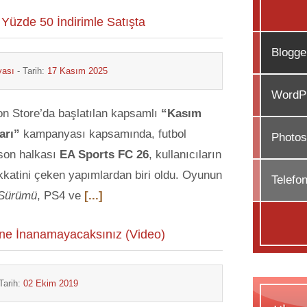
Yüzde 50 İndirimle Satışta
Blogge
yası
- Tarih:
17 Kasım 2025
WordPr
on Store’da başlatılan kapsamlı
“Kasım
arı”
kampanyası kapsamında, futbol
Photos
 son halkası
EA Sports FC 26
, kullanıcıların
kkatini çeken yapımlardan biri oldu. Oyunun
Telefo
 Sürümü
, PS4 ve
[...]
ğine İnanamayacaksınız (Video)
Tarih:
02 Ekim 2019