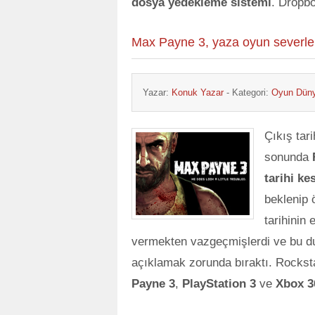
dosya yedekleme sistemi
. Dropbo
Max Payne 3, yaza oyun severler
Yazar:
Konuk Yazar
- Kategori:
Oyun Dün
Çıkış tari
sonunda
tarihi ke
beklenip 
tarihinin
vermekten vazgeçmişlerdi ve bu 
açıklamak zorunda bıraktı. Rockst
Payne 3
,
PlayStation 3
ve
Xbox 3