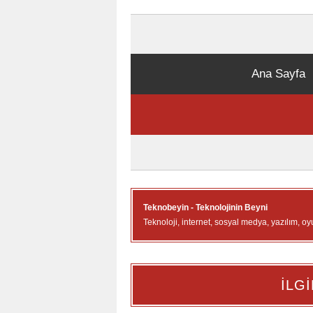
Ana Sayfa
Teknobeyin - Teknolojinin Beyni
Teknoloji, internet, sosyal medya, yazılım, oy
İLGİ