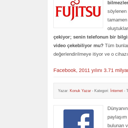
bilmezler
söylenen 
tamamen b
oluştukla
çekiyor; senin telefonun bir bilg
video çekebiliyor mu?
Tüm bunlar 
değerlendirilmeye itiyor ve o cihaz
Facebook, 2011 yılını 3.71 milyar 
Yazar:
Konuk Yazar
- Kategori:
İnternet
- T
Dünyanın 
paylaşım 
bulunan v