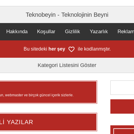
Teknobeyin - Teknolojinin Beyni
Hakkında
Koşullar
Gizlilik
Yazarlık
Rekla
Bu sitedeki
her şey
ile kodlanmıştır.
Kategori Listesini Göster
un, webmaster ve birçok güncel içerik sizlerle.
Lİ YAZILAR