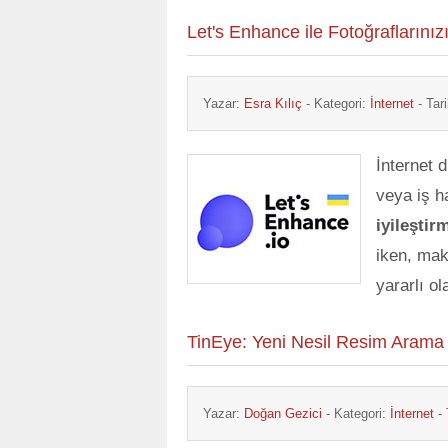
Let's Enhance ile Fotoğraflarınızı
Yazar:
Esra Kılıç
- Kategori:
İnternet
- Tar
İnternet 
veya iş h
iyileştir
iken, ma
yararlı o
TinEye: Yeni Nesil Resim Arama
Yazar:
Doğan Gezici
- Kategori:
İnternet
- 