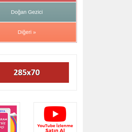
Doğan Gezici
Diğeri »