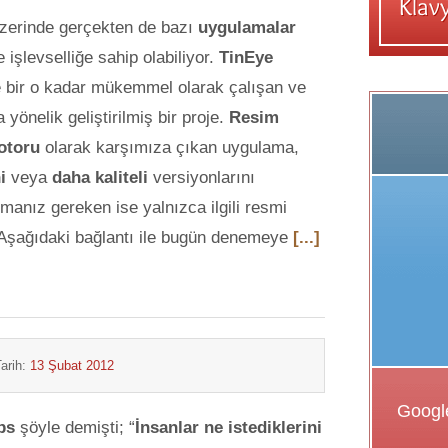
zerinde gerçekten de bazı
uygulamalar
 işlevselliğe sahip olabiliyor.
TinEye
e bir o kadar mükemmel olarak çalışan ve
a yönelik geliştirilmiş bir proje.
Resim
otoru
olarak karşımıza çıkan uygulama,
i
veya
daha kaliteli
versiyonlarını
manız gereken ise yalnızca ilgili resmi
Aşağıdaki bağlantı ile bugün denemeye
[...]
arih:
13 Şubat 2012
bs
şöyle demişti; “
İnsanlar ne istediklerini