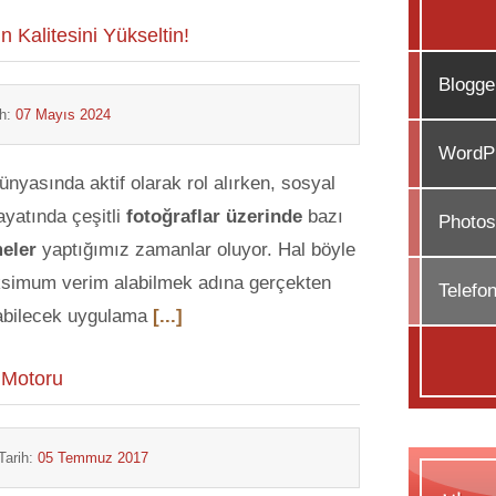
n Kalitesini Yükseltin!
Blogge
ih:
07 Mayıs 2024
WordPr
dünyasında aktif olarak rol alırken, sosyal
ayatında çeşitli
fotoğraflar üzerinde
bazı
Photos
meler
yaptığımız zamanlar oluyor. Hal böyle
ksimum verim alabilmek adına gerçekten
Telefo
labilecek uygulama
[...]
 Motoru
Tarih:
05 Temmuz 2017