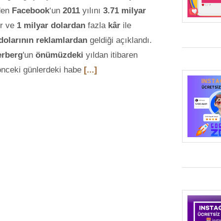
den
Facebook
‘un
2011
yılını
3.71 milyar
ir ve
1 milyar dolardan
fazla
kâr
ile
 dolarının reklamlardan
geldiği açıklandı.
erberg
'un
önümüzdeki
yıldan itibaren
önceki günlerdeki habe
[...]