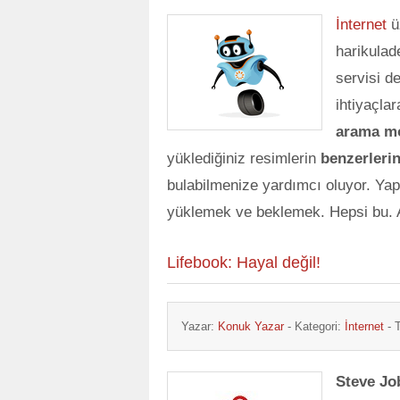
İnternet
ü
harikulade
servisi d
ihtiyaçlar
arama m
yüklediğiniz resimlerin
benzerlerin
bulabilmenize yardımcı oluyor. Yap
yüklemek ve beklemek. Hepsi bu. 
Lifebook: Hayal değil!
Yazar:
Konuk Yazar
- Kategori:
İnternet
- T
Steve Jo