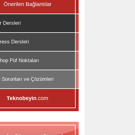
Önerilen Bağlantılar
r Dersleri
ess Dersleri
hop Püf Noktaları
n Sorunları ve Çözümleri
Teknobeyin
.com