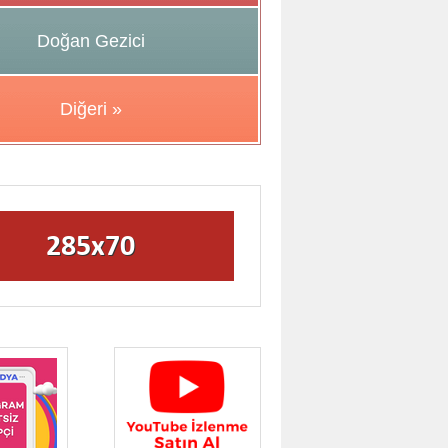
Doğan Gezici
Diğeri »