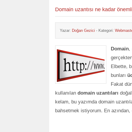
Domain uzantısı ne kadar önemli
Yazar:
Doğan Gezici
- Kategori:
Webmaste
Domain
,
gerçekten
Elbette, 
bunları
ü
Fakat dün
kullanılan
domain uzantıları
doğal 
kelam, bu yazımda domain uzantılar
bahsetmek istiyorum. En azından, 