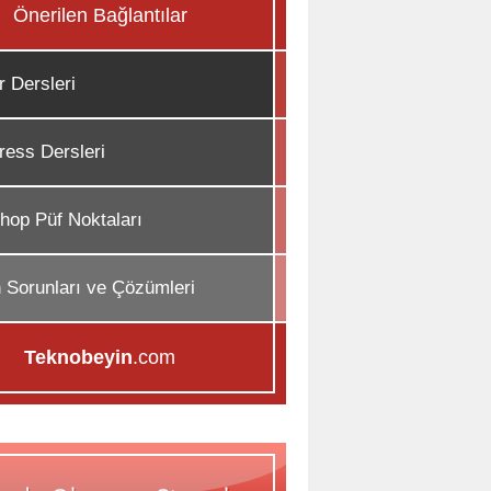
Önerilen Bağlantılar
r Dersleri
ess Dersleri
hop Püf Noktaları
n Sorunları ve Çözümleri
Teknobeyin
.com