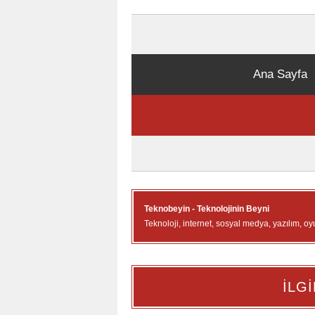
Ana Sayfa
Teknobeyin - Teknolojinin Beyni
Teknoloji, internet, sosyal medya, yazılım, oy
İLGİ