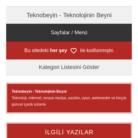
Teknobeyin - Teknolojinin Beyni
Sayfalar / Menü
Bu sitedeki
her şey
ile kodlanmıştır.
Kategori Listesini Göster
Teknobeyin - Teknolojinin Beyni
Teknoloji, internet, sosyal medya, yazılım, oyun, webmaster ve birçok
güncel içerik sizlerle.
İLGİLİ YAZILAR