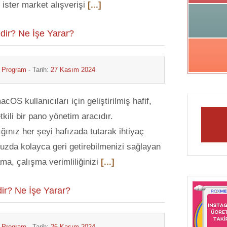
, ister market alışverişi
[...]
ir? Ne İşe Yarar?
& Program
- Tarih:
27 Kasım 2024
acOS kullanıcıları için geliştirilmiş hafif,
kili bir pano yönetim aracıdır.
ğınız her şeyi hafızada tutarak ihtiyaç
zda kolayca geri getirebilmenizi sağlayan
ma, çalışma verimliliğinizi
[...]
r? Ne İşe Yarar?
& Program
- Tarih:
26 Kasım 2024