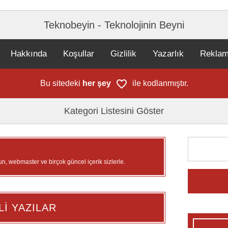
Teknobeyin - Teknolojinin Beyni
Hakkında
Koşullar
Gizlilik
Yazarlık
Rekla
Bu sitedeki
her şey
ile kodlanmıştır.
Kategori Listesini Göster
un, webmaster ve birçok güncel içerik sizlerle.
Lİ YAZILAR