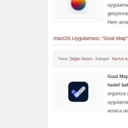
uygulamas
geliştirm
Hem amatö
macOS Uygulaması: "Goal Map" 
Yazar:
Doğan Gezici
- Kategori:
Yazılım 
Goal Ma
hedef be
organize 
uygulamad
amaca ul