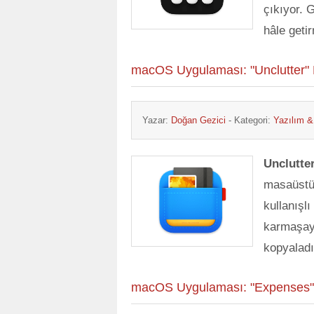
çıkıyor. G
hâle geti
macOS Uygulaması: "Unclutter" 
Yazar:
Doğan Gezici
- Kategori:
Yazılım 
Unclutte
masaüstü
kullanışl
karmaşayı
kopyaladı
macOS Uygulaması: "Expenses" 