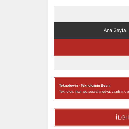
Ana Sayfa
Teknobeyin - Teknolojinin Beyni
Teknoloji, internet, sosyal medya, yazılım, oy
İLGİ