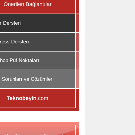
Önerilen Bağlantılar
r Dersleri
ess Dersleri
hop Püf Noktaları
n Sorunları ve Çözümleri
Teknobeyin
.com