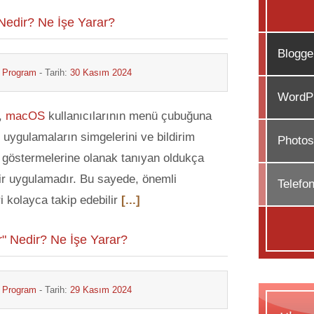
edir? Ne İşe Yarar?
Blogge
& Program
- Tarih:
30 Kasım 2024
WordPr
,
macOS
kullanıcılarının menü çubuğuna
i uygulamaların simgelerini ve bildirim
Photos
ı göstermelerine olanak tanıyan oldukça
bir uygulamadır. Bu sayede, önemli
Telefo
ri kolayca takip edebilir
[...]
" Nedir? Ne İşe Yarar?
& Program
- Tarih:
29 Kasım 2024