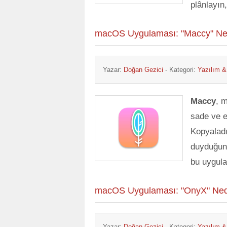
plânlayın
macOS Uygulaması: "Maccy" Ned
Yazar:
Doğan Gezici
- Kategori:
Yazılım 
Maccy
, m
sade ve et
Kopyaladı
duyduğunu
bu uygula
macOS Uygulaması: "OnyX" Nedi
Yazar:
Doğan Gezici
- Kategori:
Yazılım 