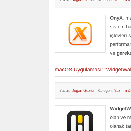
OnyX
, ma
sistem ba
işlevleri 
performan
ve
gerek
macOS Uygulaması: "WidgetWall
Yazar:
Doğan Gezici
- Kategori:
Yazılım 
WidgetWa
olan ve m
olanak ta