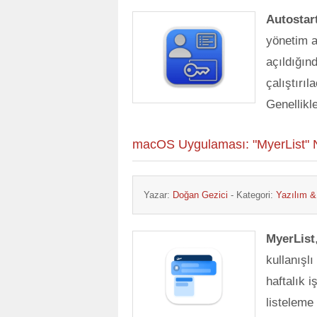
Autostar
yönetim a
açıldığın
çalıştırıl
Genellikl
macOS Uygulaması: "MyerList" N
Yazar:
Doğan Gezici
- Kategori:
Yazılım 
MyerList
kullanışl
haftalık i
listeleme 