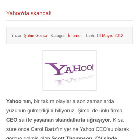
Yahoo'da skandal!
Yazar:
Şahin Gezici
- Kategori:
İnternet
- Tarih:
14 Mayıs 2012
Yahoo
'nun, bir takım olaylarla son zamanlarda
yüzünün gülmediğini biliyoruz. Şimdi de ünlü firma,
CEO'su ile yaşanan skandallarla uğraşıyor.
Kısa
süre önce Carol Bartz'ın yerine Yahoo CEO'su olarak
göreve gelmiş olan
Scott Thompson
,
CV'sinde