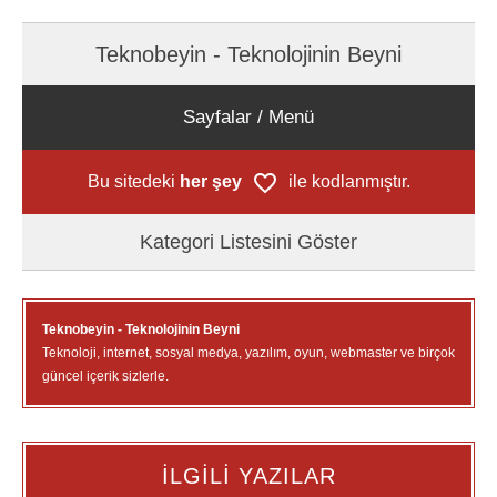
Teknobeyin - Teknolojinin Beyni
Sayfalar / Menü
Bu sitedeki
her şey
ile kodlanmıştır.
Kategori Listesini Göster
Teknobeyin - Teknolojinin Beyni
Teknoloji, internet, sosyal medya, yazılım, oyun, webmaster ve birçok
güncel içerik sizlerle.
İLGİLİ YAZILAR