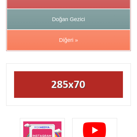
Doğan Gezici
Diğeri »