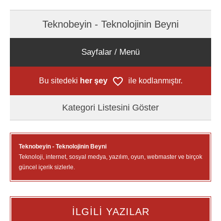
Teknobeyin - Teknolojinin Beyni
Sayfalar / Menü
Bu sitedeki
her şey
ile kodlanmıştır.
Kategori Listesini Göster
Teknobeyin - Teknolojinin Beyni
Teknoloji, internet, sosyal medya, yazılım, oyun, webmaster ve birçok
güncel içerik sizlerle.
İLGİLİ YAZILAR