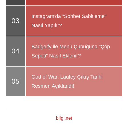
Instagram'da "Sohbet Sabitleme"
Nasıl Yapılır?
Badgeify ile Menü Çubuğuna "Çöp
Sepeti" Nasıl Eklenir?
God of War: Laufey Çıkış Tarihi
Resmen Açıklandı!
bilgi.net