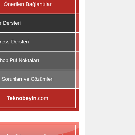
Önerilen Bağlantılar
r Dersleri
ess Dersleri
hop Püf Noktaları
n Sorunları ve Çözümleri
Teknobeyin
.com