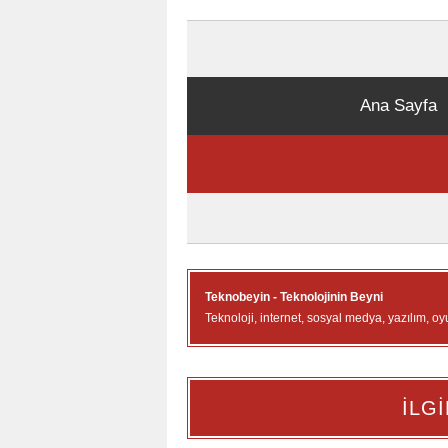
Ana Sayfa
Teknobeyin - Teknolojinin Beyni
Teknoloji, internet, sosyal medya, yazılım, oy
İLGİ