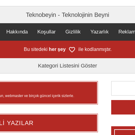
Teknobeyin - Teknolojinin Beyni
Hakkında
Koşullar
Gizlilik
Yazarlık
Rekla
Bu sitedeki
her şey
ile kodlanmıştır.
Kategori Listesini Göster
un, webmaster ve birçok güncel içerik sizlerle.
Lİ YAZILAR