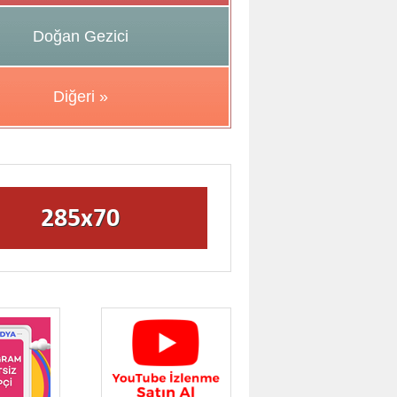
Doğan Gezici
Diğeri »