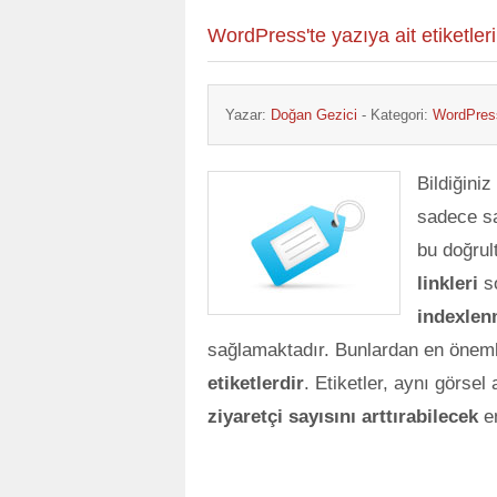
WordPress'te yazıya ait etiketle
Yazar:
Doğan Gezici
- Kategori:
WordPres
Bildiğiniz
sadece sa
bu doğrul
linkleri
so
indexle
sağlamaktadır. Bunlardan en öneml
etiketlerdir
. Etiketler, aynı görse
ziyaretçi sayısını arttırabilecek
e