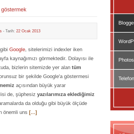
ri göstermek
Blogge
s
- Tarih:
22 Ocak 2013
WordPr
 gibi
Google
, sitelerimizi indexler iken
yfa kaynağımızı görmektedir. Dolayısı ile
Photos
tuda, bizlerin sitemizde yer alan
tüm
runsuz bir şekilde Google'a göstermesi
Telefo
nmemiz
açısından büyük yarar
isi de, şüphesiz
yazılarımıza eklediğimiz
l aramalarda da olduğu gibi büyük ölçüde
n önemli uns
[...]