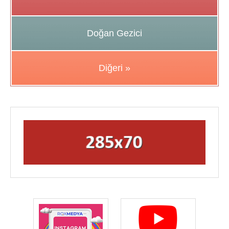
Doğan Gezici
Diğeri »