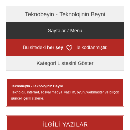
Teknobeyin - Teknolojinin Beyni
Sayfalar / Menü
Bu sitedeki
her şey
ile kodlanmıştır.
Kategori Listesini Göster
Teknobeyin - Teknolojinin Beyni
Teknoloji, internet, sosyal medya, yazılım, oyun, webmaster ve birçok
güncel içerik sizlerle.
İLGİLİ YAZILAR