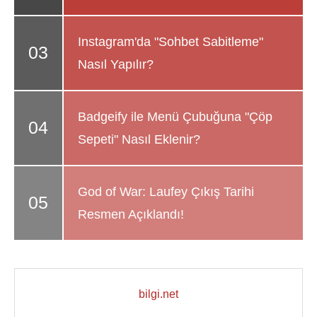
Instagram'da "Sohbet Sabitleme"
Nasıl Yapılır?
Badgeify ile Menü Çubuğuna "Çöp
Sepeti" Nasıl Eklenir?
God of War: Laufey Çıkış Tarihi
Resmen Açıklandı!
bilgi.net