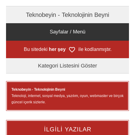
Teknobeyin - Teknolojinin Beyni
Sayfalar / Menü
Bu sitedeki
her şey
ile kodlanmıştır.
Kategori Listesini Göster
Teknobeyin - Teknolojinin Beyni
Teknoloji, internet, sosyal medya, yazılım, oyun, webmaster ve birçok
güncel içerik sizlerle.
İLGİLİ YAZILAR