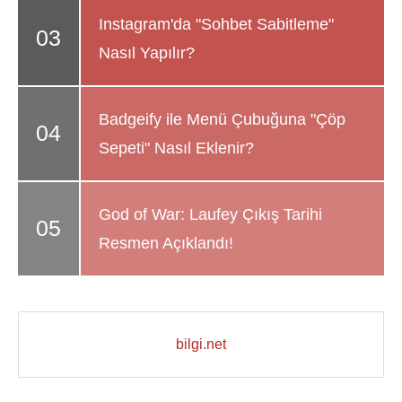
Instagram'da "Sohbet Sabitleme"
Nasıl Yapılır?
Badgeify ile Menü Çubuğuna "Çöp
Sepeti" Nasıl Eklenir?
God of War: Laufey Çıkış Tarihi
Resmen Açıklandı!
bilgi.net