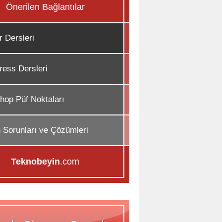
Önerilen Bağlantılar
r Dersleri
ess Dersleri
hop Püf Noktaları
n Sorunları ve Çözümleri
Teknobeyin
.com