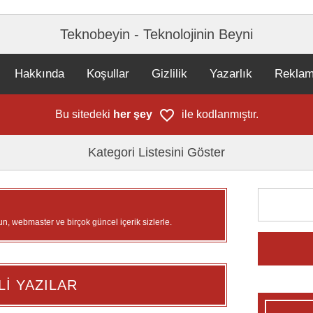
Teknobeyin - Teknolojinin Beyni
Hakkında
Koşullar
Gizlilik
Yazarlık
Rekla
Bu sitedeki
her şey
ile kodlanmıştır.
Kategori Listesini Göster
un, webmaster ve birçok güncel içerik sizlerle.
Lİ YAZILAR