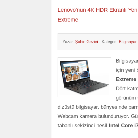
Lenovo'nun 4K HDR Ekranlı Yeni 
Extreme
Yazar:
Şahin Gezici
- Kategori:
Bilgisaya
Bilgisaya
için yeni 
Extreme
Dört katm
görünüm s
dizüstü bilgisayar, bünyesinde parm
Webcam kamera bulunduruyor. Güç
tabanlı sekizinci nesil
Intel Core i