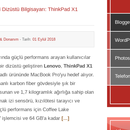
Dizüstü Bilgisayarı: ThinkPad X1
Blogge
r & Donanım
- Tarih:
01 Eylül 2018
WordPr
rında güçlü performans arayan kullanıcılar
Photos
bir dizüstü geliştiren
Lenovo
,
ThinkPad X1
adlı ürününde MacBook Pro'yu hedef alıyor.
Telefo
anlı karbon fiber gövdesiyle şık bir
unan ve 1,7 kilogramlık ağırlığa sahip olan
ak izi sensörü, kızılötesi tarayıcı ve
lü performans için Coffee Lake
7
işlemcisi ve 64 GB'a kadar
[...]