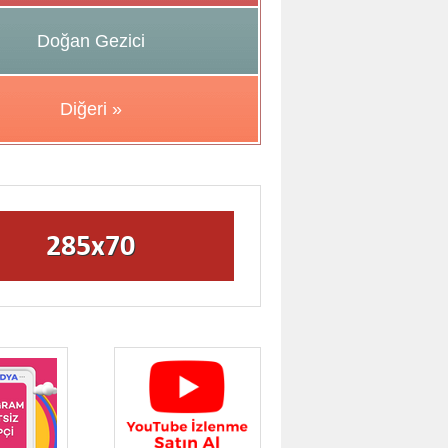
Doğan Gezici
Diğeri »