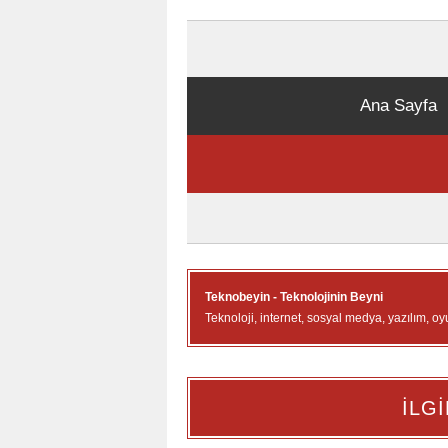
Ana Sayfa
Teknobeyin - Teknolojinin Beyni
Teknoloji, internet, sosyal medya, yazılım, oy
İLGİ