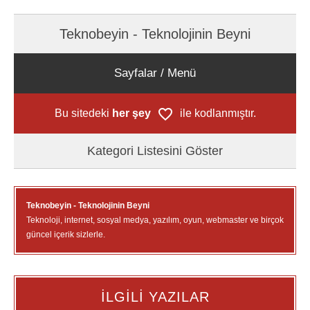
Teknobeyin - Teknolojinin Beyni
Sayfalar / Menü
Bu sitedeki
her şey
ile kodlanmıştır.
Kategori Listesini Göster
Teknobeyin - Teknolojinin Beyni
Teknoloji, internet, sosyal medya, yazılım, oyun, webmaster ve birçok
güncel içerik sizlerle.
İLGİLİ YAZILAR