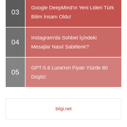
Google DeepMind'ın Yeni Lideri Türk
Bilim İnsanı Oldu!
Instagram'da Sohbet İçindeki
Mesajlar Nasıl Sabitlenir?
GPT-5.6 Luna'nın Fiyatı Yüzde 80
Düştü!
bilgi.net