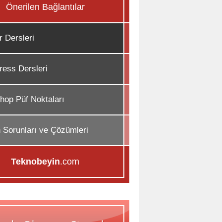
Önerilen Bağlantılar
r Dersleri
ess Dersleri
hop Püf Noktaları
n Sorunları ve Çözümleri
Teknobeyin
.com