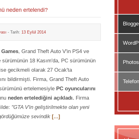
mü neden ertelendi?
Blogge
yası
- Tarih:
13 Eylül 2014
WordPr
r Games
, Grand Theft Auto V'in PS4 ve
 sürümünün 18 Kasım'da, PC sürümünün
Photos
 ise gecikmeli olarak 27 Ocak'ta
ını bildirmişti. Firma, Grand Theft Auto
Telefo
 sürümünü ertelemesiyle
PC oyuncularını
unu
neden ertelediğini açıkladı.
Firma
ilde:
"GTA V'in geliştirilmekte olan yeni
ı gördüğümüze sevindik
[...]