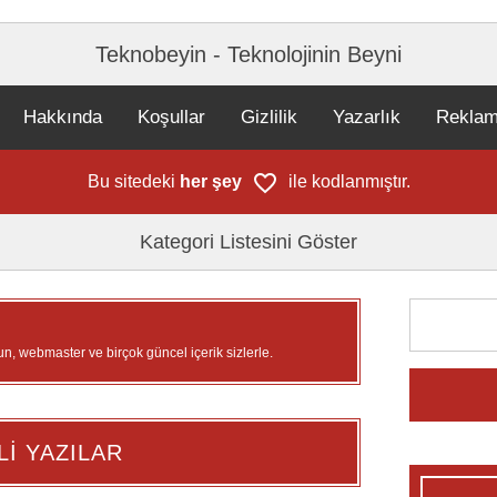
Teknobeyin - Teknolojinin Beyni
Hakkında
Koşullar
Gizlilik
Yazarlık
Rekla
Bu sitedeki
her şey
ile kodlanmıştır.
Kategori Listesini Göster
un, webmaster ve birçok güncel içerik sizlerle.
Lİ YAZILAR