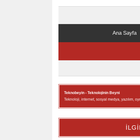
Ana Sayfa
Teknobeyin - Teknolojinin Beyni
Teknoloji, internet, sosyal medya, yazılım, oy
İLGİ