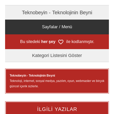
Teknobeyin - Teknolojinin Beyni
Sayfalar / Menü
Bu sitedeki
her şey
ile kodlanmıştır.
Kategori Listesini Göster
Teknobeyin - Teknolojinin Beyni
Teknoloji, internet, sosyal medya, yazılım, oyun, webmaster ve birçok
güncel içerik sizlerle.
İLGİLİ YAZILAR