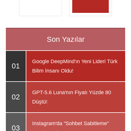
Google DeepMind'ın Yeni Lideri Türk
Bilim İnsanı Oldu!
GPT-5.6 Luna'nın Fiyatı Yüzde 80
Düştü!
Instagram'da "Sohbet Sabitleme"