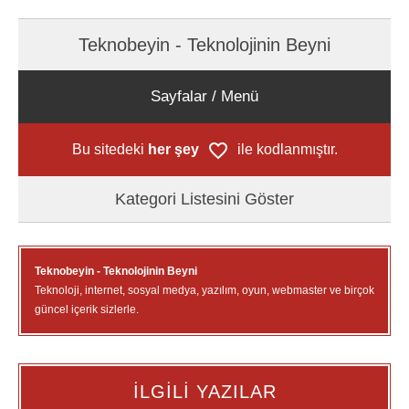
Teknobeyin - Teknolojinin Beyni
Sayfalar / Menü
Bu sitedeki
her şey
ile kodlanmıştır.
Kategori Listesini Göster
Teknobeyin - Teknolojinin Beyni
Teknoloji, internet, sosyal medya, yazılım, oyun, webmaster ve birçok
güncel içerik sizlerle.
İLGİLİ YAZILAR