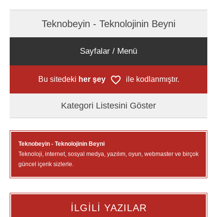
Teknobeyin - Teknolojinin Beyni
Sayfalar / Menü
Bu sitedeki
her şey
ile kodlanmıştır.
Kategori Listesini Göster
Teknobeyin - Teknolojinin Beyni
Teknoloji, internet, sosyal medya, yazılım, oyun, webmaster ve birçok
güncel içerik sizlerle.
İLGİLİ YAZILAR