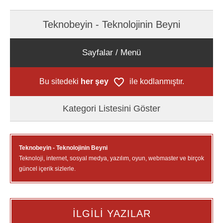
Teknobeyin - Teknolojinin Beyni
Sayfalar / Menü
Bu sitedeki
her şey
ile kodlanmıştır.
Kategori Listesini Göster
Teknobeyin - Teknolojinin Beyni
Teknoloji, internet, sosyal medya, yazılım, oyun, webmaster ve birçok
güncel içerik sizlerle.
İLGİLİ YAZILAR