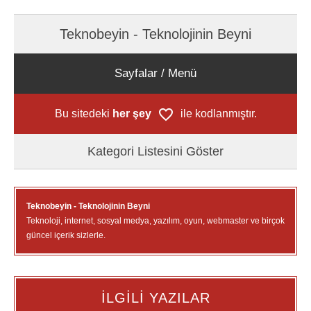
Teknobeyin - Teknolojinin Beyni
Sayfalar / Menü
Bu sitedeki
her şey
ile kodlanmıştır.
Kategori Listesini Göster
Teknobeyin - Teknolojinin Beyni
Teknoloji, internet, sosyal medya, yazılım, oyun, webmaster ve birçok
güncel içerik sizlerle.
İLGİLİ YAZILAR