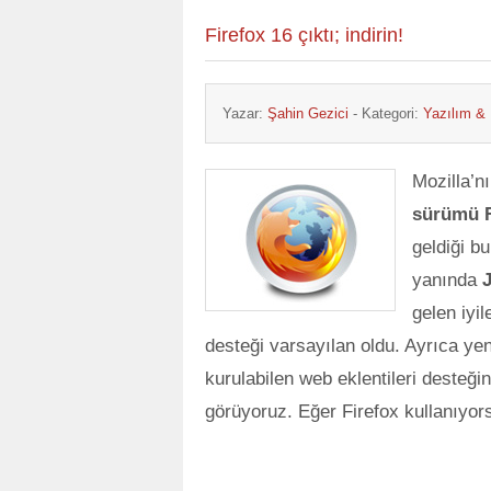
Firefox 16 çıktı; indirin!
Yazar:
Şahin Gezici
- Kategori:
Yazılım &
Mozilla’n
sürümü F
geldiği b
yanında
gelen iyil
desteği varsayılan oldu. Ayrıca y
kurulabilen web eklentileri desteği
görüyoruz. Eğer Firefox kullanıyor