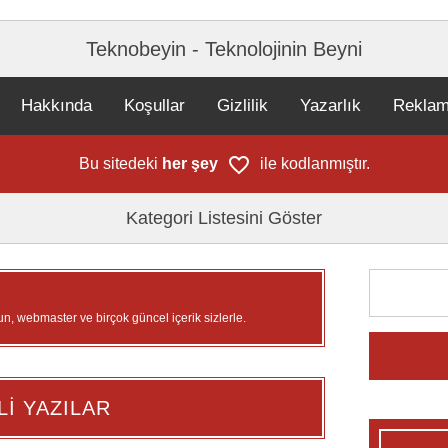
Teknobeyin - Teknolojinin Beyni
Hakkında
Koşullar
Gizlilik
Yazarlık
Rekla
Bu sitedeki
her şey
ile kodlanmıştır.
Kategori Listesini Göster
un, webmaster ve birçok güncel içerik sizlerle.
Lİ YAZILAR