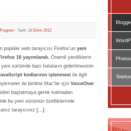
Blogge
 Program
- Tarih:
10 Ekim 2012
WordPr
ın popüler web tarayıcısı Firefox’un
yeni
irefox 16 yayımlandı.
Önemli yeniliklerin
Photos
u yeni sürümde bazı hataların giderilmesinin
JavaScript kodlarının işlenmesi
ile ilgili
Telefo
eştirmeler ile birlikte Mac'ler için
VoiceOver
eniden başlatmaya gerek kalmadan
nide bu yeni sürümün özelliklerinde
sanız tarayıcınız
[...]