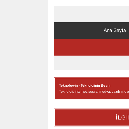
Ana Sayfa
Teknobeyin - Teknolojinin Beyni
Teknoloji, internet, sosyal medya, yazılım, oy
İLGİ