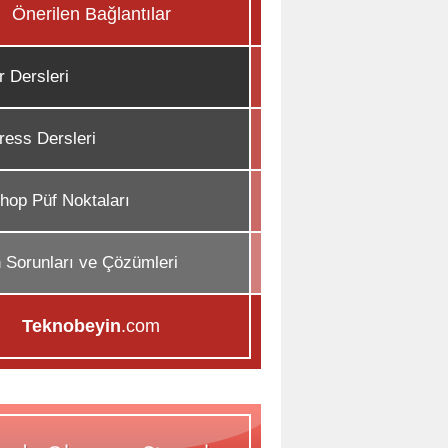
Önerilen Bağlantılar
r Dersleri
ess Dersleri
hop Püf Noktaları
n Sorunları ve Çözümleri
Teknobeyin
.com