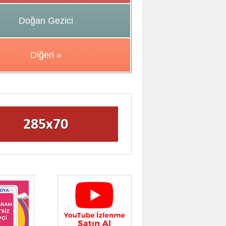
Doğan Gezici
Diğeri »